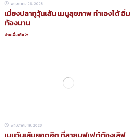
พฤษภาคม 26, 2023
เมี่ยงปลาทูวุ้นเส้น เมนูสุขภาพ ทำเองได้ อิ่ม
ท้องนาน
อ่านเพิ่มเติม
พฤษภาคม 19, 2023
เมนูวุ้นเส้นยอดฮิต ที่สายบุฟเฟต์ต้องเลิฟ