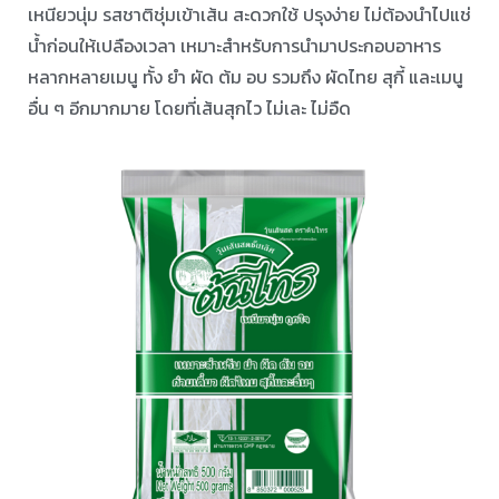
เหนียวนุ่ม รสชาติชุ่มเข้าเส้น สะดวกใช้ ปรุงง่าย ไม่ต้องนำไปแช่
น้ำก่อนให้เปลืองเวลา เหมาะสำหรับการนำมาประกอบอาหาร
หลากหลายเมนู ทั้ง ยำ ผัด ต้ม อบ รวมถึง ผัดไทย สุกี้ และเมนู
อื่น ๆ อีกมากมาย โดยที่เส้นสุกไว ไม่เละ ไม่อืด ⠀ ⠀