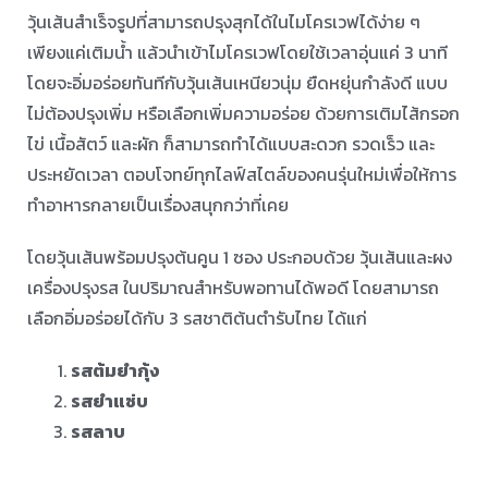
วุ้นเส้นสำเร็จรูปที่สามารถปรุงสุกได้ในไมโครเวฟได้ง่าย ๆ
เพียงแค่เติมน้ำ แล้วนำเข้าไมโครเวฟโดยใช้เวลาอุ่นแค่ 3 นาที
โดยจะอิ่มอร่อยทันทีกับวุ้นเส้นเหนียวนุ่ม ยืดหยุ่นกำลังดี แบบ
ไม่ต้องปรุงเพิ่ม หรือเลือกเพิ่มความอร่อย ด้วยการเติมไส้กรอก
ไข่ เนื้อสัตว์ และผัก ก็สามารถทำได้แบบสะดวก รวดเร็ว และ
ประหยัดเวลา ตอบโจทย์ทุกไลฟ์สไตล์ของคนรุ่นใหม่เพื่อให้การ
ทำอาหารกลายเป็นเรื่องสนุกกว่าที่เคย ⠀ ⠀
โดยวุ้นเส้นพร้อมปรุงต้นคูน 1 ซอง ประกอบด้วย วุ้นเส้นและผง
เครื่องปรุงรส ในปริมาณสำหรับพอทานได้พอดี โดยสามารถ
เลือกอิ่มอร่อยได้กับ 3 รสชาติต้นตำรับไทย ได้แก่ ⠀ ⠀
รสต้มยำกุ้ง
รสยำแซ่บ
รสลาบ