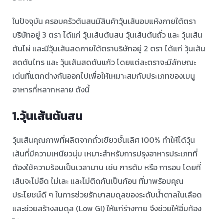
ในปัจจุบัน ครอบครัวต้นสนมีสินค้าวุ้นเส้นอบแห้งภายใต้ตรา
บริษัทอยู่ 3 ตรา ได้แก่ วุ้นเส้นต้นสน วุ้นเส้นต้นถั่ว และ วุ้นเส้น
ต้นไผ่ และมีวุ้นเส้นสดภายใต้ตราบริษัทอยู่ 2 ตรา ได้แก่ วุ้นเส้น
สดต้นไทร และ วุ้นเส้นสดต้นแก้ว โดยแต่ละตราจะมีลักษณะ
เด่นที่แตกต่างกันออกไปเพื่อให้เหมาะสมกับประเภทของเมนู
อาหารที่หลากหลาย ดังนี้ ⠀ ⠀
1.วุ้นเส้นต้นสน
วุ้นเส้นคุณภาพที่ผลิตจากถั่วเขียวชั้นเลิศ 100% ทำให้ได้วุ้น
เส้นที่มีความเหนียวนุ่ม เหมาะสำหรับการปรุงอาหารประเภทที่
ต้องใช้ความร้อนเป็นเวลานาน เช่น การต้ม หรือ การอบ โดยที่
เส้นจะไม่อืด ไม่เละ และไม่ติดกันเป็นก้อน ที่มาพร้อมคุณ
ประโยชน์ดี ๆ ในการช่วยรักษาสมดุลของระดับน้ำตาลในเลือด
และช่วยสร้างสมดุล (Low GI) ให้แก่ร่างกาย จึงช่วยให้อิ่มท้อง