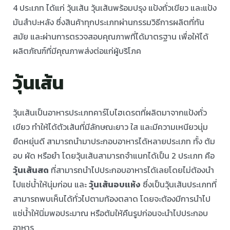
4 ประเภท ได้แก่ วุ้นเส้น วุ้นเส้นพร้อมปรุง แป้งถั่วเขียว และแป้ง
มันสำปะหลัง ซึ่งสินค้าทุกประเภทผ่านกรรมวิธีการผลิตที่ทัน
สมัย และผ่านการตรวจสอบคุณภาพที่ได้มาตรฐาน เพื่อให้ได้
ผลิตภัณฑ์ที่มีคุณภาพส่งต่อแก่ผู้บริโภค ⠀ ⠀
วุ้นเส้น
วุ้นเส้นเป็นอาหารประเภทคาร์โบไฮเดรตที่ผลิตมาจากแป้งถั่ว
เขียว ทำให้ได้ตัวเส้นที่มีลักษณะยาว ใส และมีความเหนียวนุ่ม
ยืดหยุ่นดี สามารถนำมาประกอบอาหารได้หลายประเภท ทั้ง ต้ม
อบ ผัด หรือยำ โดยวุ้นเส้นสามารถจำแนกได้เป็น 2 ประเภท คือ
วุ้นเส้นสด
ที่สามารถนำไปประกอบอาหารได้เลยโดยไม่ต้องนำ
ไปแช่น้ำให้นุ่มก่อน และ
วุ้นเส้นอบแห้ง
ซึ่งเป็นวุ้นเส้นประเภทที่
สามารถพบเห็นได้ทั่วไปตามท้องตลาด โดยจะต้องมีการนำไป
แช่น้ำให้นิ่มพอประมาณ หรือต้มให้คืนรูปก่อนจะนำไปประกอบ
อาหาร ⠀ ⠀