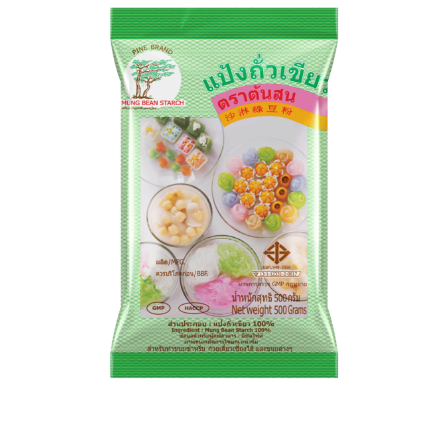
เมื่อพักให้เย็นตัวลงก็จะจับตัวเป็นก้อนแข็งที่มีลักษณะเด้ง และ
อยู่ตัว สามารถนำมาปรุงเป็นเมนูอาหารเพื่อสุขภาพได้ ⠀ ⠀
โดยทั่วไปนิยมนำมาทำเป็นขนม ซ่าหริ่ม หรือ สลิ่ม รวมถึงนำมา
ใช้ประกอบอาหารชนิดอื่น ๆ ได้อีกหลายประเภท ทั้งขนมไทย
และขนมต่างชาติ เช่น ขนมตะโก้ (ใช้ทำตัวขนม) ขนมเทียน
ขนมชั้น ขนมลืมกลืน ลอดช่องแก้ว คุ้กกี้ ทาร์ต ไปจนถึง
ก๋วยเตี๋ยวเซี่ยงไฮ้ เป็นต้น ⠀ ⠀