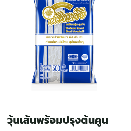
วุ้นเส้นพร้อมปรุงต้นคูน