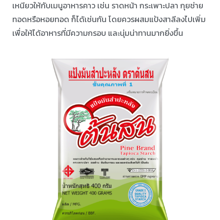
ผสมกับแป้งชนิดอื่นเพื่อทำให้ขนมมีความเหนียวนุ่ม น่ารับ
ประทานมากยิ่งขึ้น ⠀ ⠀
สามารถนำมาใช้ทำขนม โดยจะช่วยให้เนื้อขนมมีความเหนียว
และนุ่มขึ้นได้หลากหลายเมนู เช่น ลอดช่องสิงโปร์ เต้าส่วน
บัวลอย ครองแครงแก้ว ทับทิมกรอบ ขนมชั้น และขนมปลากริม
ไข่เต่า เป็นต้น
รวมถึงสามารถนำมาใช้เพื่อเพิ่มความใส ขึ้นเงา และความข้น
เหนียวให้กับเมนูอาหารคาว เช่น ราดหน้า กระเพาะปลา กุยช่าย
ทอดหรือหอยทอด ก็ได้เช่นกัน โดยควรผสมแป้งสาลีลงไปเพิ่ม
เพื่อให้ได้อาหารที่มีความกรอบ และนุ่มน่าทานมากยิ่งขึ้น ⠀ ⠀