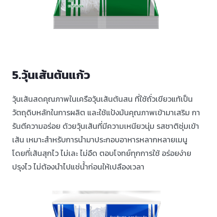
5.วุ้นเส้นต้นแก้ว
วุ้นเส้นสดคุณภาพในเครือวุ้นเส้นต้นสน ที่ใช้ถั่วเขียวแท้เป็น
วัตถุดิบหลักในการผลิต และใช้แป้งมันคุณภาพเข้ามาเสริม กา
รันตีความอร่อย ด้วยวุ้นเส้นที่มีความเหนียวนุ่ม รสชาติชุ่มเข้า
เส้น เหมาะสำหรับการนำมาประกอบอาหารหลากหลายเมนู
โดยที่เส้นสุกไว ไม่เละ ไม่อืด ตอบโจทย์ทุกการใช้ อร่อยง่าย
ปรุงไว ไม่ต้องนำไปแช่น้ำก่อนให้เปลืองเวลา ⠀ ⠀